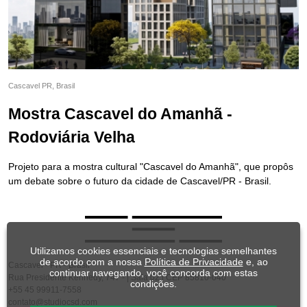
Cascavel PR, Brasil
Mostra Cascavel do Amanhã -
Rodoviária Velha
Projeto para a mostra cultural "Cascavel do Amanhã", que propôs
um debate sobre o futuro da cidade de Cascavel/PR - Brasil.
Utilizamos cookies essenciais e tecnologias semelhantes
de acordo com a nossa
Política de Privacidade
e, ao
Cascavel - PR - Brasil
continuar navegando, você concorda com estas
Rua Presidente Kennedy, 747 - | Sala 02 | CEP 85810-040
condições.
+55 45 99911-7558
contato@studiocsd.com